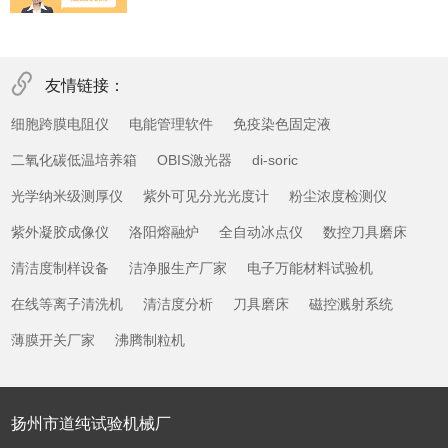
友情链接：
细胞跨膜电阻仪
电能管理软件
免疫染色固定液
二氧化碳低温培养箱
OBIS激光器
di-soric
光学纳米级测厚仪
紫外可见分光光度计
粉尘浓度检测仪
紫外凝胶成像仪
洛阳熔融炉
全自动冰点仪
数控刀具磨床
清洁度制样设备
洁净服生产厂家
电子万能材料试验机
在线等离子清洗机
清洁度分析
刀具磨床
磁控溅射系统
薄膜开关厂家
沸腾制粒机
扬州市道纯试验机械厂