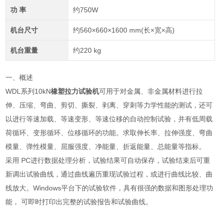
功 率
约750W
机台尺寸
约560×660×1600 mm(长×宽×高)
机台重量
约220 kg
一、概述
WDL系列10kN
橡塑拉力试验机
可用于对金属、非金属材料进行拉
伸、压缩、弯曲、剪切、撕裂、剥离、穿刺等力学性能的测试，还可
以进行等速加载、等速变形、等速位移的自动控制试验，并有低周载
荷循环、变形循环、位移循环的功能。求取伸长率、拉伸强度、弯曲
模量、弹性模量、屈服强度、净能量、折返能量、总能量等指标。
采用 PC进行数据处理分析，试验结果可自动保存，试验结束后可重
新调出试验曲线，通过曲线遍历重现试验过程，或进行曲线比较、曲
线放大。Windows平台下的试验软件，具有很强的数据和图形处理功
能， 可即时打印出完整的试验报告和试验曲线。