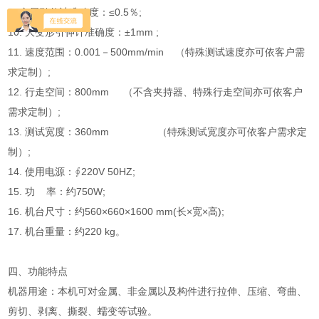
9. 金属引伸计准确度：≤0.5％;
10. 大变形引伸计准确度：±1mm ;
11. 速度范围：0.001－500mm/min （特殊测试速度亦可依客户需
求定制）;
12. 行走空间：800mm （不含夹持器、特殊行走空间亦可依客户
需求定制）;
13. 测试宽度：360mm （特殊测试宽度亦可依客户需求定
制）;
14. 使用电源：∮220V 50HZ;
15. 功 率：约750W;
16. 机台尺寸：约560×660×1600 mm(长×宽×高);
17. 机台重量：约220 kg。
四、功能特点
机器用途：本机可对金属、非金属以及构件进行拉伸、压缩、弯曲、
剪切、剥离、撕裂、蠕变等试验。