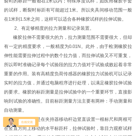
裂时的标距一般都在
1
米以内；特殊厚度试样，如医用橡胶手套
的试样，断裂时标距有可能超过
1
米。所以夹具间移动范围一般
在
1
米到
1.5
米之间，这样可以适合各种橡胶试样的拉伸试验。
2
、有足够精度的拉力测量和记录装置。
橡胶拉伸不需要很大的力，拉力测量范围不需要很大，但却
有一定的精度要求，一般精度为
0.01N
。此外，由于检测橡胶拉
伸性能需要拉伸过程中的数个拉力值，而拉伸试验又不可重复，
所以即时准确记录每个试验段的拉力力值对于试验成败起着非常
重要的作用。装有高精度负荷传感器的橡胶拉力试验机可以记录
实时的拉力值，并通过电脑程序进行处理，以满足橡胶拉伸试验
的要求。橡胶的标距测量是拉伸试验中的一个重要环节，直接影
响到试验的准确性。目前标距测量方法主要有两种：手动测量和
自动测量。
手动测量就是在夹持器移动杆边竖直设置一根标尺和两根可
在竖直方向上移动的水平标距杆，拉伸试验时，靠目力观察试样