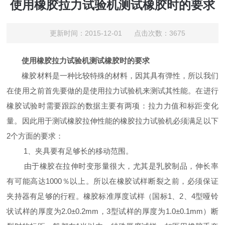
使用橡胶拉力试验机测试橡胶时的要求
更新时间：2015-12-01 点击次数：3675
使用
橡胶拉力试验机
测试橡胶时的要求
橡胶材料是一种比较特殊的材料，因其具有弹性，所以我们
在使用之前首先要做的是使用拉力试验机来测试其性能。在进行
橡胶试验时需要跟踪的数据主要有两项：拉力力值和标距变化
量。因此用于测试橡胶拉伸性能的橡胶拉力试验机必须满足以下
2
个方面的要求：
1
、夹具要有足够长的移动范围。
由于橡胶在拉伸时变形量很大，尤其是乳胶制品，伸长率
有可能高达
1000
％以上。所以在橡胶试样断裂之前，必须保证
夹持器有足够的行程。橡胶标准厚度试样（国标
1
、
2
、
4
型哑铃
状试样的厚度为
2.0
±
0.2mm
，
3
型试样的厚度为
1.0
±
0.1mm
）断