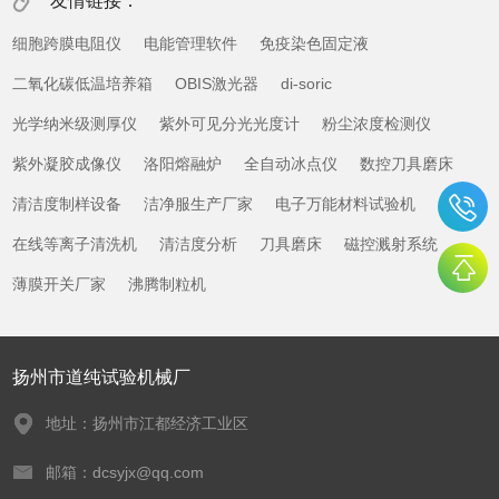
友情链接：
细胞跨膜电阻仪
电能管理软件
免疫染色固定液
二氧化碳低温培养箱
OBIS激光器
di-soric
光学纳米级测厚仪
紫外可见分光光度计
粉尘浓度检测仪
紫外凝胶成像仪
洛阳熔融炉
全自动冰点仪
数控刀具磨床
清洁度制样设备
洁净服生产厂家
电子万能材料试验机
在线等离子清洗机
清洁度分析
刀具磨床
磁控溅射系统
薄膜开关厂家
沸腾制粒机
扬州市道纯试验机械厂
地址：扬州市江都经济工业区
邮箱：dcsyjx@qq.com