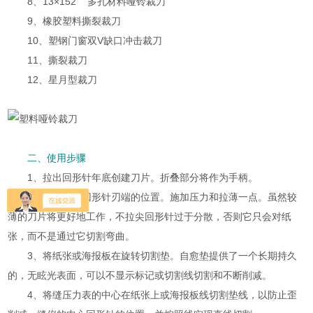
8、13×152 多孔材料哑铃裁刀
9、橡胶塑料撕裂裁刀
10、塑钢门窗双V缺口冲击裁刀
11、撕裂裁刀
12、星月型裁刀
二、使用步骤
1、拉出回形针年底创建刀片。折叠部分将作为手柄。
2、钳子夹住回形针刃端的位置。施加压力和拉薄一点。虽然较
薄的刀片将更好地工作，不拉尖回形针过于分散，否则它只会对纸
张，而不是通过它切割弯曲。
3、将纸张或海报板在旋转切割垫。自愈垫提供了一个长期持久
的，无眩光表面，可以不显示标记或切割线切割和不断削减。
4、将缝压力表的中心在纸张上或海报板线切割垫线，以防止歪