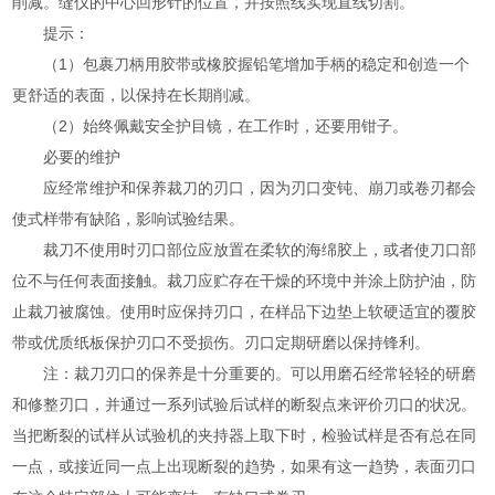
削减。缝仪的中心回形针的位置，并按照线实现直线切割。
提示：
（1）包裹刀柄用胶带或橡胶握铅笔增加手柄的稳定和创造一个
更舒适的表面，以保持在长期削减。
（2）始终佩戴安全护目镜，在工作时，还要用钳子。
必要的维护
应经常维护和保养裁刀的刃口，因为刃口变钝、崩刀或卷刃都会
使式样带有缺陷，影响试验结果。
裁刀不使用时刃口部位应放置在柔软的海绵胶上，或者使刀口部
位不与任何表面接触。裁刀应贮存在干燥的环境中并涂上防护油，防
止裁刀被腐蚀。使用时应保持刃口，在样品下边垫上软硬适宜的覆胶
带或优质纸板保护刃口不受损伤。刃口定期研磨以保持锋利。
注：裁刀刃口的保养是十分重要的。可以用磨石经常轻轻的研磨
和修整刃口，并通过一系列试验后试样的断裂点来评价刃口的状况。
当把断裂的试样从试验机的夹持器上取下时，检验试样是否有总在同
一点，或接近同一点上出现断裂的趋势，如果有这一趋势，表面刃口