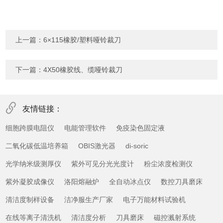
上一篇：
6×115橡胶/塑料哑铃裁刀
下一篇：
4X50橡胶线、缆哑铃裁刀
友情链接：
细胞跨膜电阻仪
电能管理软件
免疫染色固定液
二氧化碳低温培养箱
OBIS激光器
di-soric
光学纳米级测厚仪
紫外可见分光光度计
粉尘浓度检测仪
紫外凝胶成像仪
洛阳熔融炉
全自动冰点仪
数控刀具磨床
清洁度制样设备
洁净服生产厂家
电子万能材料试验机
在线等离子清洗机
清洁度分析
刀具磨床
磁控溅射系统