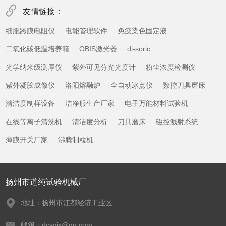
友情链接：
细胞跨膜电阻仪
电能管理软件
免疫染色固定液
二氧化碳低温培养箱
OBIS激光器
di-soric
光学纳米级测厚仪
紫外可见分光光度计
粉尘浓度检测仪
紫外凝胶成像仪
洛阳熔融炉
全自动冰点仪
数控刀具磨床
清洁度制样设备
洁净服生产厂家
电子万能材料试验机
在线等离子清洗机
清洁度分析
刀具磨床
磁控溅射系统
薄膜开关厂家
沸腾制粒机
扬州市道纯试验机械厂
地址：扬州市江都经济工业区
邮箱：dcsyjx@qq.com