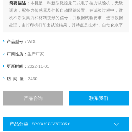
简要描述：
本机是一种新型微控龙门式电子拉力试验机，无级
调速，配备力传感器及伸长自动跟踪装置，在试验过程中，微
机不断采集力和材料变形的信号，并根据试验要求，进行数据
处理，由打印机打印出试验结果，其特点是技术*，自动化水平
高，测量精度高。如果有任何疑问，请，我们会根据您的需求
进行科学搭配，帮助您选择更为经济实用的产品，欢迎您来实
产品型号：
WDL
地参观考察。
厂商性质：
生产厂家
更新时间：
2022-11-01
访 问 量：
2430
产品咨询
联系我们
产品分类
PRODUCT CATEGORY