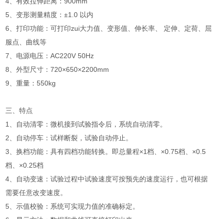
4、有效拉伸距离：900mm
5、变形测量精度：±1.0 以内
6、打印功能：可打印zui大力值、变形值、伸长率、 定伸、定荷、屈
服点、曲线等
7、电源电压：AC220V 50Hz
8、外型尺寸：720×650×2200mm
9、重量：550kg
三、
特点
1、自动清零：微机接到试验指令后，系统自动清零。
2、自动停车：试样断裂，试验自动停止。
3、换档功能：具有四档功能转换。即总量程×1档、×0.75档、×0.5
档、×0.25档
4、自动变速：试验过程中试验速度可按预先的速度运行，也可根据
需要任意改变速度。
5、示值校验：系统可实现力值的准确标定。