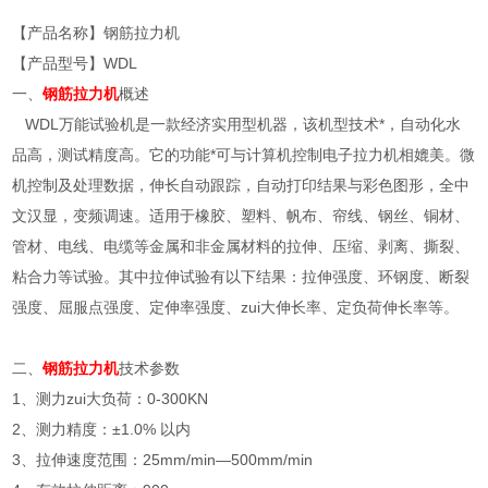
【产品名称】钢筋拉力机
【产品型号】WDL
一、
钢筋拉力机
概述
WDL万能试验机是一款经济实用型机器，该机型技术*，自动化水
品高，测试精度高。它的功能*可与计算机控制电子拉力机相媲美。微
机控制及处理数据，伸长自动跟踪，自动打印结果与彩色图形，全中
文汉显，变频调速。适用于橡胶、塑料、帆布、帘线、钢丝、铜材、
管材、电线、电缆等金属和非金属材料的拉伸、压缩、剥离、撕裂、
粘合力等试验。其中拉伸试验有以下结果：拉伸强度、环钢度、断裂
强度、屈服点强度、定伸率强度、zui大伸长率、定负荷伸长率等。
二、
钢筋拉力
机
技术参数
1、测力zui大负荷：0-300KN
2、测力精度：±1.0% 以内
3、拉伸速度范围：25mm/min—500mm/min