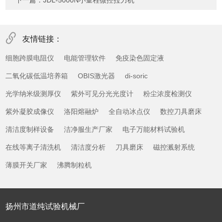
下一篇：
JDL-5000N小量程微控拉力机
友情链接：
细胞跨膜电阻仪
电能管理软件
免疫染色固定液
二氧化碳低温培养箱
OBIS激光器
di-soric
光学纳米级测厚仪
紫外可见分光光度计
粉尘浓度检测仪
紫外凝胶成像仪
洛阳熔融炉
全自动冰点仪
数控刀具磨床
清洁度制样设备
洁净服生产厂家
电子万能材料试验机
在线等离子清洗机
清洁度分析
刀具磨床
磁控溅射系统
薄膜开关厂家
沸腾制粒机
扬州市道纯试验机械厂