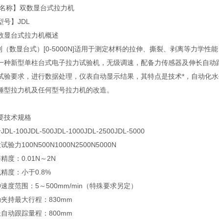
称】双数显台式拉力机
号】JDL
显台式拉力机概述
（数显台式）[0-5000N]适用于测定材料的拉伸、撕裂、剥离等力学
新型单柱台式电子拉力试验机，无级调速，配备力传感器及伸长自动跟
试验要求，进行数据处理，仪表自动显示结果，其特点是技术*，自动化
锤型拉力机及任何型号拉力机的改造。
技术规格
100JDL-500JDL-1000JDL-2500JDL-5000
100N500N1000N2500N5000N
：0.01N～2N
度：小于0.8%
度范围：5～500mm/min（特殊要求另定）
持最大行程：830mm
动跟踪量程：800mm