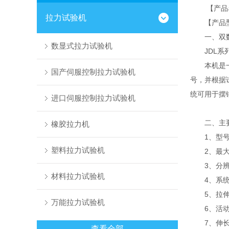
【产品名
拉力试验机
【产品型
一、双数
数显式拉力试验机
JDL系列
本机是一种
国产伺服控制拉力试验机
号，并根据
统可用于摆
进口伺服控制拉力试验机
二、主要
橡胶拉力机
1、型号JDL-
塑料拉力试验机
2、最大试验力
3、分辨精度
材料拉力试验机
4、系统精
5、拉伸速
万能拉力试验机
6、活动夹
7、伸长自
查看全部