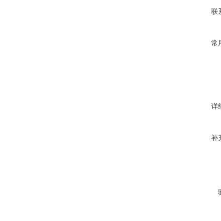
联
常
详
补