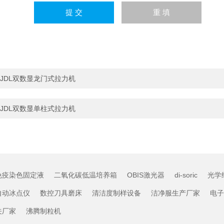
JDL双数显龙门式拉力机
JDL双数显单柱式拉力机
免疫染色固定液
二氧化碳低温培养箱
OBIS激光器
di-soric
光学
自动冰点仪
数控刀具磨床
清洁度制样设备
洁净服生产厂家
电子
关厂家
沸腾制粒机