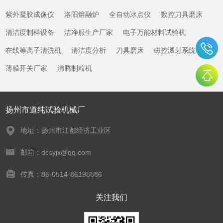
紫外凝胶成像仪
洛阳熔融炉
全自动冰点仪
数控刀具磨床
清洁度制样设备
洁净服生产厂家
电子万能材料试验机
在线等离子清洗机
清洁度分析
刀具磨床
磁控溅射系统
薄膜开关厂家
沸腾制粒机
扬州市道纯试验机械厂
地址：扬州市江都经济工业区
邮箱：dcsyjx@qq.com
传真：86-0514-86198886
关注我们