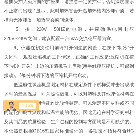
器插头插入箱后面的插座里，请注意一定要插牢，否则温度显示
不正常而出现-1显示，此时加热管会升温加热槽内冷却介质，若
槽内无冷却质，加热管会瞬间烧坏。
5、接上220V、50HZ的电源，并应确保电网电压
220V~240V之间，建议配置一台5kW交流稳压器为宜。
6、仪器在初次使用前请打开侧边的网盖，在按下“制冷”开
关同时，观察压缩机的工作情况，正确的工作应是:压缩机在按
下“制冷”开关时上边的压缩机马上启动(用手触摸压缩机，可感到
振动)。约5分钟后下边的压缩机开始启动。
低温脆性试验机是测定材料在规定条件下试样受冲击出现破
坏时的最高温度，即为脆性温度，可以对塑料及其他弹性材料在
低温条件下的使用性能作比较性鉴定。可以测定不同材料或不同
的硫化的脆性温度和低温性能的优劣。因此无论在科学研究材料
及其制品的质量检验，生产过程的控制等方面均是不可缺少的。
本仪器是根据GB1682国家标准设计的，各项技术指标符合HG