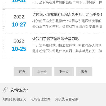
10-31
全，用途广泛。今天就由小编...
刀，是安装在冲片机的施压作用下，冲切成一种
客户所需要国家标准尺寸的拉伸试片，是拉力机
在做橡胶，塑料，电线电缆，皮革，纸张，防水
道纯表示研究橡胶压缩永久变形，尤为重要！
2022
卷材，橡胶止水带等材料拉伸试验必须的专用刀
橡胶的压缩变形是指wan全释放引起压缩变形的
10-27
具，严格按照国家哑铃裁刀标准加...
外力后产生的变形。橡胶材料压缩永久变形率测
量结果的大小除了与材料本身的性质和试验条件
(压缩状态的温度和时间)有关外，还受试验方
让我们了解下塑料哑铃裁刀吧
2022
法、试样尺寸和试验数据处理等测量因素的影
一、塑料哑铃裁刀概述哑铃裁刀可能很多人咋听
10-25
响。对于实心的密实橡胶，在规定...
起来感觉不知道是什么东西，其实就是裁刀，但
不同的地域有不同的叫法，还有叫橡胶裁刀和试
验裁刀的。主要用于冲片机上用来切割试样的，
冲片机起到冲力的作用。所以裁刀对于冲片机来
首页
上一页
下一页
末页
说还是比较重要的。二、塑料哑铃...
友情链接：
细胞跨膜电阻仪
电能管理软件
免疫染色固定液