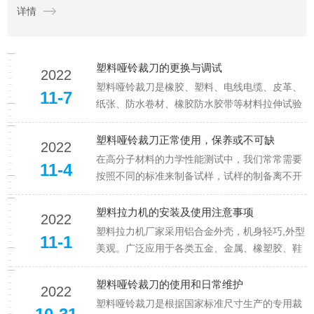
详情
度、伸长率和断裂特性等物理性质，具有重要的研究和应用价
值...
塑料哑铃裁刀的更换与调试
2022
塑料哑铃裁刀是橡胶、塑料、电线电缆、皮革、
11-7
纸张、防水卷材、橡胶防水胶带等材料拉伸试验
所需的专用铣刀，严格按照国家哑铃形铣刀标准
加工。特殊标准可按图按客户要求加工。哑铃形
塑料哑铃裁刀正常使用，保养或不可缺
2022
刀具材料为高碳钢材质，根据特殊要求按客户要
在高分子材料的力学性能测试中，我们常常需要
11-4
求采用塑料盒包装。塑料哑铃裁刀...
按照不同的标准来制备试样，试样的制备离不开
标准化的塑料哑铃裁刀。我们买来的刀具怎样才
能正确使用和维护呢？相信很多工程师都不太了
塑料拉力机的安装及使用注意事项
2022
解，下面是哑铃形铲运机的维护注意事项。保养
塑料拉力机厂家采用铝合金外壳，机身轻巧,外型
11-1
之前，请先了解塑料哑铃裁刀的基...
美观。广泛应用于各类五金、金属、橡塑胶、鞋
类、皮革、服装、纺织、绝缘体、电线、电
缆、端子...等各类材料，测试其拉伸，撕裂，剥
塑料哑铃裁刀的使用和日常维护
2022
离，抗压，弯曲等材料研发，检验测试，功能其
塑料哑铃裁刀是根据国家标准尺寸生产的专用裁