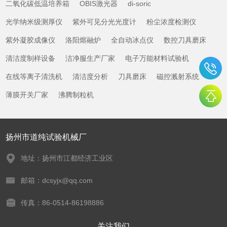
二氧化碳低温培养箱
OBIS激光器
di-soric
光学纳米级测厚仪
紫外可见分光光度计
粉尘浓度检测仪
紫外凝胶成像仪
洛阳熔融炉
全自动冰点仪
数控刀具磨床
清洁度制样设备
洁净服生产厂家
电子万能材料试验机
在线等离子清洗机
清洁度分析
刀具磨床
磁控溅射系统
薄膜开关厂家
沸腾制粒机
扬州市道纯试验机械厂
地址：扬州市江都经济工业区
邮箱：dcsyjx@qq.com
传真：86-0514-86198886
关注我们