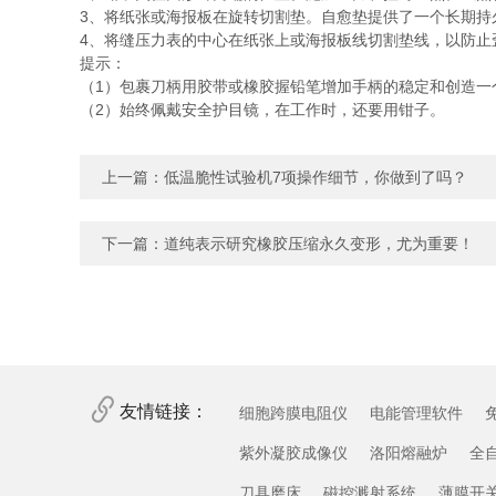
3、将纸张或海报板在旋转切割垫。自愈垫提供了一个长期
4、将缝压力表的中心在纸张上或海报板线切割垫线，以防
提示：
（1）包裹刀柄用胶带或橡胶握铅笔增加手柄的稳定和创造
（2）始终佩戴安全护目镜，在工作时，还要用钳子。
上一篇：
低温脆性试验机7项操作细节，你做到了吗？
下一篇：
道纯表示研究橡胶压缩永久变形，尤为重要！
友情链接：
细胞跨膜电阻仪
电能管理软件
紫外凝胶成像仪
洛阳熔融炉
全
刀具磨床
磁控溅射系统
薄膜开