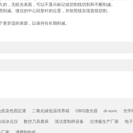
持久的，无眩光表面，可以不显示标记或切割线切割和不断削减。
止歪削减。缝仪的中心回形针的位置，并按照线实现直线切割。
一个更舒适的表面，以保持在长期削减。
免疫染色固定液
二氧化碳低温培养箱
OBIS激光器
di-soric
光学
自动冰点仪
数控刀具磨床
清洁度制样设备
洁净服生产厂家
电子
关厂家
沸腾制粒机