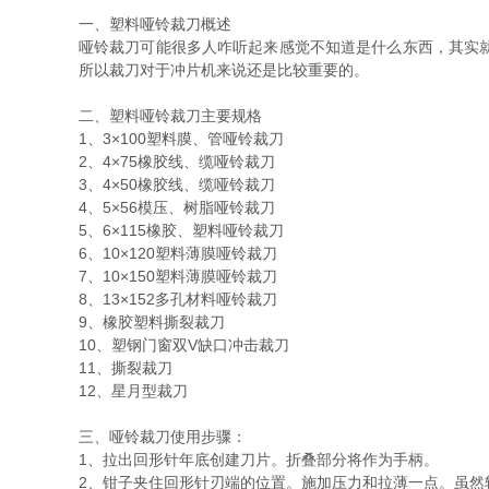
一、塑料哑铃裁刀概述
哑铃裁刀可能很多人咋听起来感觉不知道是什么东西，其实
所以裁刀对于冲片机来说还是比较重要的。
二、塑料哑铃裁刀主要规格
1、3×100塑料膜、管哑铃裁刀
2、4×75橡胶线、缆哑铃裁刀
3、4×50橡胶线、缆哑铃裁刀
4、5×56模压、树脂哑铃裁刀
5、6×115橡胶、塑料哑铃裁刀
6、10×120塑料薄膜哑铃裁刀
7、10×150塑料薄膜哑铃裁刀
8、13×152多孔材料哑铃裁刀
9、橡胶塑料撕裂裁刀
10、塑钢门窗双V缺口冲击裁刀
11、撕裂裁刀
12、星月型裁刀
三、哑铃裁刀使用步骤：
1、拉出回形针年底创建刀片。折叠部分将作为手柄。
2、钳子夹住回形针刃端的位置。施加压力和拉薄一点。虽