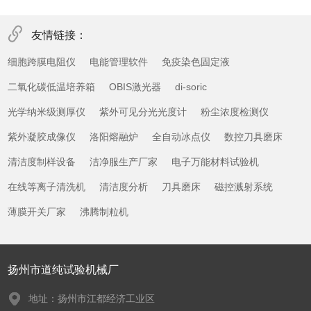
友情链接：
细胞跨膜电阻仪
电能管理软件
免疫染色固定液
二氧化碳低温培养箱
OBIS激光器
di-soric
光学纳米级测厚仪
紫外可见分光光度计
粉尘浓度检测仪
紫外凝胶成像仪
洛阳熔融炉
全自动冰点仪
数控刀具磨床
清洁度制样设备
洁净服生产厂家
电子万能材料试验机
在线等离子清洗机
清洁度分析
刀具磨床
磁控溅射系统
薄膜开关厂家
沸腾制粒机
扬州市道纯试验机械厂
地址：扬州市江都经济工业区