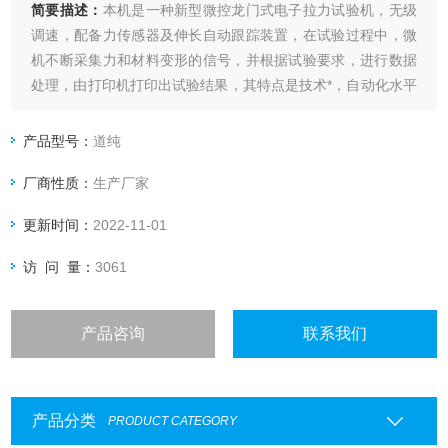
简要描述：
本机是一种新型微控龙门式电子拉力试验机，无级
调速，配备力传感器及伸长自动跟踪装置，在试验过程中，微
机不断采集力和材料变形的信号，并根据试验要求，进行数据
处理，由打印机打印出试验结果，其特点是技术*，自动化水平
高，测量精度高。如果有任何疑问，请，我们会根据您的需求
进行科学搭配，帮助您选择更为经济实用的产品，欢迎您来实
产品型号：
道纯
地参观考察。
厂商性质：
生产厂家
更新时间：
2022-11-01
访 问 量：
3061
产品咨询
联系我们
产品分类
PRODUCT CATEGORY