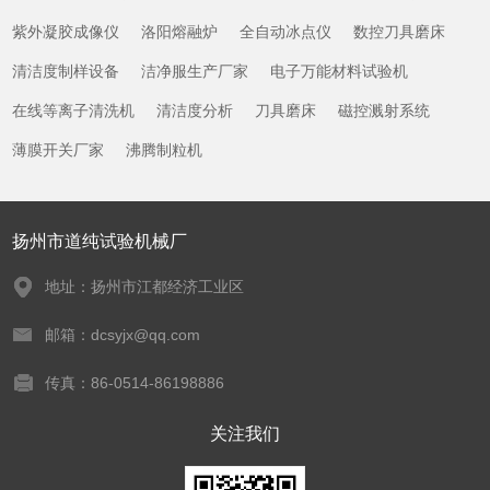
紫外凝胶成像仪
洛阳熔融炉
全自动冰点仪
数控刀具磨床
清洁度制样设备
洁净服生产厂家
电子万能材料试验机
在线等离子清洗机
清洁度分析
刀具磨床
磁控溅射系统
薄膜开关厂家
沸腾制粒机
扬州市道纯试验机械厂
地址：扬州市江都经济工业区
邮箱：dcsyjx@qq.com
传真：86-0514-86198886
关注我们