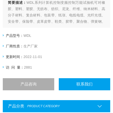
简要描述：
WDL系列计算机控制变频控制万能试验机可对橡
胶、塑料、塑胶、无纺布、纺织、尼龙、纤维、纳米材料、高
分子材料、复合材料、包装带、纸张、电线电缆、光纤光缆、
安全带、保险带、皮革皮带、鞋类、胶带、聚合物、弹簧钢、
轴承钢、不锈钢（及其它高硬度钢）、铸件、钢板、钢带、有
色金属、汽车零部件、合金材料及其它非金属材料和金属材料
产品型号：
WDL
进行拉伸、压缩、弯曲、撕裂、90&#176;剥离、180&#176;剥
厂商性质：
生产厂家
离、剪切、粘合力、拔出力、延伸伸长率
更新时间：
2022-11-01
访 问 量：
2881
产品咨询
联系我们
产品分类
PRODUCT CATEGORY