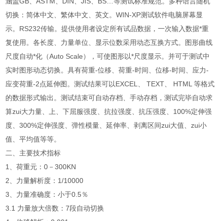
涵盖GB、ASTM、DIN、JIS、BS…等测试标准规范。多种语言随机
切换：简体中文、繁体中文、英文。WIN-XP测试软件电脑屏幕显
示。RS232传输。提供使用者设定所有试品数据，一次输入数据*重
复使用。各长度、力量单位、显示位数采用动态互换方式。图形曲线
尺度自动*化（Auto Scale），可使图形以*尺度显示。并可于测试中
实时图形动态切换。具有荷重-位移、荷重-时间、位移-时间、应力-
应变荷重-2点延伸图。测试结果可以EXCEL、 TEXT、 HTML 等格式
的数据形式输出。测试结束可自动存档、手动存档，测试完毕自动求
算zui大力量、上、下屈服强度、抗拉强度、抗压强度、100%定伸强
度、300%定伸强度、弹性模量、延伸率、剥离区间zui大值、zui小
值、平均值等等。
二、
主要技术指标
1、荷重元：0－300KN
2、力量解析度：1/10000
3、力量准确度：小于0.5％
3.1 力量放大倍数：7段自动切换