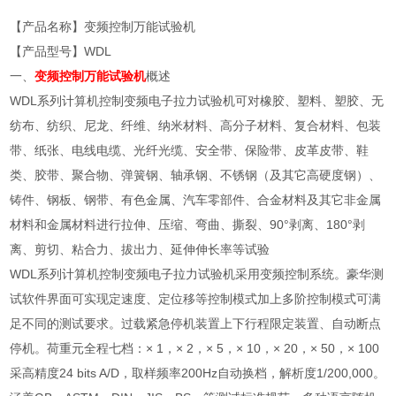
【产品名称】变频控制万能试验机
【产品型号】WDL
一、
变频控制万能试验机
概述
WDL系列计算机控制变频电子拉力试验机可对橡胶、塑料、塑胶、无
纺布、纺织、尼龙、纤维、纳米材料、高分子材料、复合材料、包装
带、纸张、电线电缆、光纤光缆、安全带、保险带、皮革皮带、鞋
类、胶带、聚合物、弹簧钢、轴承钢、不锈钢（及其它高硬度钢）、
铸件、钢板、钢带、有色金属、汽车零部件、合金材料及其它非金属
材料和金属材料进行拉伸、压缩、弯曲、撕裂、90°剥离、180°剥
离、剪切、粘合力、拔出力、延伸伸长率等试验
WDL系列计算机控制变频电子拉力试验机采用变频控制系统。豪华测
试软件界面可实现定速度、定位移等控制模式加上多阶控制模式可满
足不同的测试要求。过载紧急停机装置上下行程限定装置、自动断点
停机。荷重元全程七档：× 1，× 2，× 5，× 10，× 20，× 50，× 100
采高精度24 bits A/D，取样频率200Hz自动换档，解析度1/200,000。