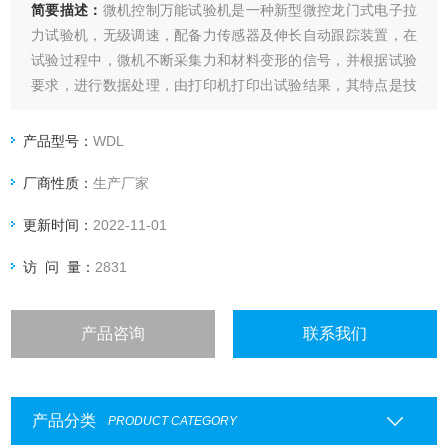
简要描述：
微机控制万能试验机是一种新型微控龙门式电子拉
力试验机，无级调速，配备力传感器及伸长自动跟踪装置，在
试验过程中，微机不断采集力和材料变形的信号，并根据试验
要求，进行数据处理，由打印机打印出试验结果，其特点是技
术*，自动化水平高，测量精度高。如果有任何疑问，请，我们
会根据您的需求进行科学搭配，帮助您选择更为经济实用的产
产品型号：
WDL
品，欢迎您来实地参观考察。
厂商性质：
生产厂家
更新时间：
2022-11-01
访 问 量：
2831
产品咨询
联系我们
产品分类
PRODUCT CATEGORY