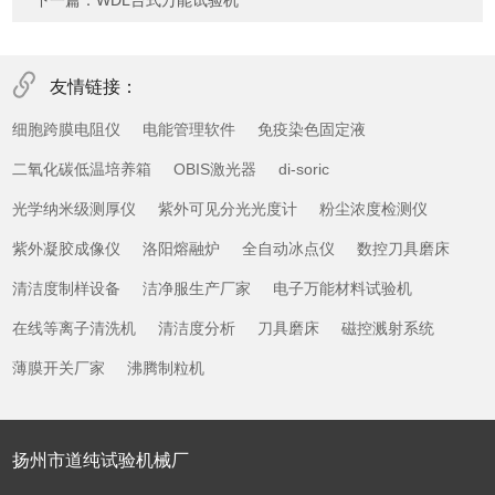
下一篇：
WDL台式万能试验机
友情链接：
细胞跨膜电阻仪
电能管理软件
免疫染色固定液
二氧化碳低温培养箱
OBIS激光器
di-soric
光学纳米级测厚仪
紫外可见分光光度计
粉尘浓度检测仪
紫外凝胶成像仪
洛阳熔融炉
全自动冰点仪
数控刀具磨床
清洁度制样设备
洁净服生产厂家
电子万能材料试验机
在线等离子清洗机
清洁度分析
刀具磨床
磁控溅射系统
薄膜开关厂家
沸腾制粒机
扬州市道纯试验机械厂