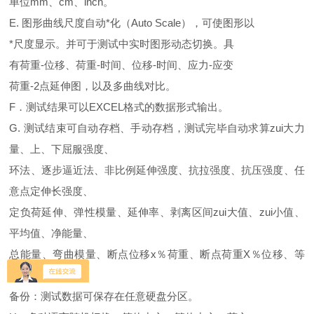
单位mm、cm、inch。
E. 图形曲线尺度自动*化（Auto Scale），可使图形以
*尺度显示。并可于测试中实时图形动态切换。具
有荷重-位移、荷重-时间、位移-时间、应力-应变
荷重-2点延伸图，以及多曲线对比。
F．测试结果可以EXCEL格式的数据形式输出。
G. 测试结束可自动存档、手动存档，测试完毕自动求算zui大力
量、上、下屈服强度、
环法、逐步逼近法、非比例延伸强度、抗拉强度、抗压强度、任
意点定伸长强度、
定负荷延伸、弹性模量、延伸率、剥离区间zui大值、zui小值、
平均值、净能量、
总能量、弯曲模量、断点位移x％荷重、断点荷重X％位移、等
等。
备份：测试数据可保存在任意硬盘分区。