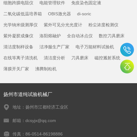
细胞跨膜电阻仪
电能管理软件
免疫染色固定液
二氧化碳低温培养箱
OBIS激光器
di-soric
光学纳米级测厚仪
紫外可见分光光度计
粉尘浓度检测仪
紫外凝胶成像仪
洛阳熔融炉
全自动冰点仪
数控刀具磨床
清洁度制样设备
洁净服生产厂家
电子万能材料试验机
在线等离子清洗机
清洁度分析
刀具磨床
磁控溅射系统
薄膜开关厂家
沸腾制粒机
扬州市道纯试验机械厂
地址：扬州市江都经济工业区
邮箱：dcsyjx@qq.com
传真：86-0514-86198886