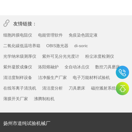
友情链接：
细胞跨膜电阻仪
电能管理软件
免疫染色固定液
二氧化碳低温培养箱
OBIS激光器
di-soric
光学纳米级测厚仪
紫外可见分光光度计
粉尘浓度检测仪
紫外凝胶成像仪
洛阳熔融炉
全自动冰点仪
数控刀具磨床
清洁度制样设备
洁净服生产厂家
电子万能材料试验机
在线等离子清洗机
清洁度分析
刀具磨床
磁控溅射系统
薄膜开关厂家
沸腾制粒机
扬州市道纯试验机械厂