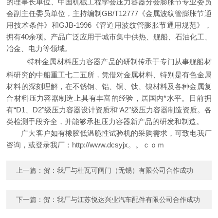
的理事长单位、中国机械工程学会压力容器分会膨胀节专业委员
会副主任委员单位，主持编制GB/T12777《金属波纹管膨胀节通
用技术条件》和GJB-1996《管道用波纹管膨胀节通用规范》，
拥有40余项。产品广泛应用于城市集中供热、舰船、石油化工、
冶金、电力等领域。
特种金属材料压力容器产品的研制传承于专门从事舰船材
料研究的中船重工七二五所，凭借对金属材料、特别是有色金属
材料的深刻理解，在不锈钢、铝、铜、钛、镍材料及各种金属复
合材料压力容器制造上具有丰富的经验，居国内*水平。目前拥
有“D1、D2"级压力容器设计资质和“A2"级压力容器制造资质。各
类检测手段齐全，并能够承担压力容器新产品的研发和制造。
广大客户如有橡胶低温脆性试验机的采购需求，可致电我厂
咨询，或登录我厂：http://www.dcsyjx。。ｃｏｍ
上一篇：
贺：我厂与杜瓦可阀门（无锡）有限公司合作成功
下一篇：
贺：我厂与江苏悦达兴业汽车配件有限公司合作成功