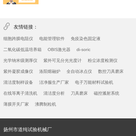
友情链接：
细胞跨膜电阻仪
电能管理软件
免疫染色固定液
二氧化碳低温培养箱
OBIS激光器
di-soric
光学纳米级测厚仪
紫外可见分光光度计
粉尘浓度检测仪
紫外凝胶成像仪
洛阳熔融炉
全自动冰点仪
数控刀具磨床
清洁度制样设备
洁净服生产厂家
电子万能材料试验机
在线等离子清洗机
清洁度分析
刀具磨床
磁控溅射系统
薄膜开关厂家
沸腾制粒机
扬州市道纯试验机械厂