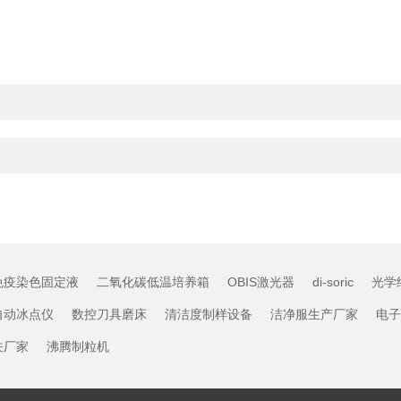
免疫染色固定液
二氧化碳低温培养箱
OBIS激光器
di-soric
光学
自动冰点仪
数控刀具磨床
清洁度制样设备
洁净服生产厂家
电子
关厂家
沸腾制粒机