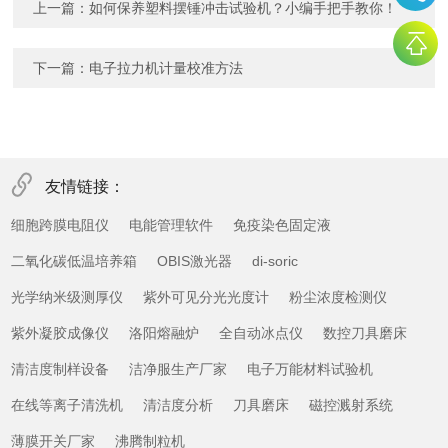
上一篇：
如何保养塑料摆锤冲击试验机？小编手把手教你！
下一篇：
电子拉力机计量校准方法
友情链接：
细胞跨膜电阻仪
电能管理软件
免疫染色固定液
二氧化碳低温培养箱
OBIS激光器
di-soric
光学纳米级测厚仪
紫外可见分光光度计
粉尘浓度检测仪
紫外凝胶成像仪
洛阳熔融炉
全自动冰点仪
数控刀具磨床
清洁度制样设备
洁净服生产厂家
电子万能材料试验机
在线等离子清洗机
清洁度分析
刀具磨床
磁控溅射系统
薄膜开关厂家
沸腾制粒机