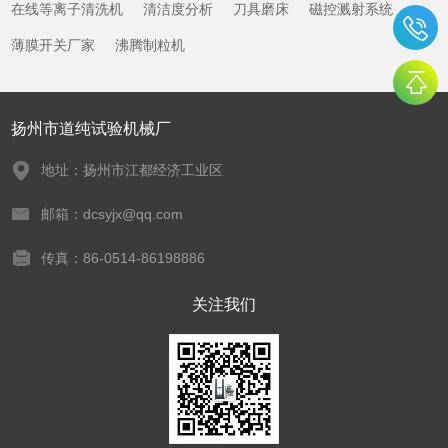
在线等离子清洗机
清洁度分析
刀具磨床
磁控溅射系统
薄膜开关厂家
沸腾制粒机
扬州市道纯试验机械厂
地址：扬州市江都经济工业区
邮箱：dcsyjx@qq.com
传真：86-0514-86198886
关注我们