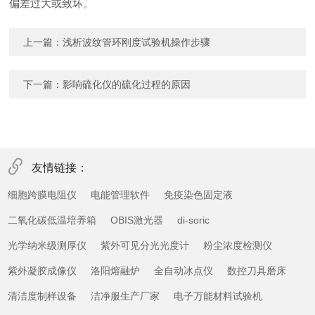
偏差过大或致坏。
上一篇：
浅析波纹管环刚度试验机操作步骤
下一篇：
影响硫化仪的硫化过程的原因
友情链接：
细胞跨膜电阻仪
电能管理软件
免疫染色固定液
二氧化碳低温培养箱
OBIS激光器
di-soric
光学纳米级测厚仪
紫外可见分光光度计
粉尘浓度检测仪
紫外凝胶成像仪
洛阳熔融炉
全自动冰点仪
数控刀具磨床
清洁度制样设备
洁净服生产厂家
电子万能材料试验机