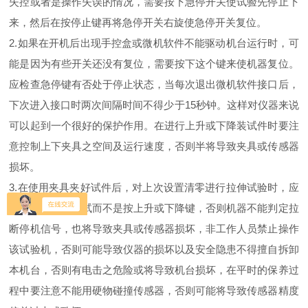
失控或者是操作失误的情况，需要按下急停开关使试验先停止下
来，然后在按停止键再将急停开关右旋使急停开关复位。
2.如果在开机后出现手控盒或微机软件不能驱动机台运行时，可
能是因为有些开关还没有复位，需要按下这个键来使机器复位。
应检查急停键有否处于停止状态，当每次退出微机软件接口后，
下次进入接口时两次间隔时间不得少于15秒钟。这样对仪器来说
可以起到一个很好的保护作用。在进行上升或下降装试件时要注
意控制上下夹具之空间及运行速度，否则半将导致夹具或传感器
损坏。
3.在使用夹具夹好试件后，对上次设置清零进行拉伸试验时，应
按运行键进行测试而不是按上升或下降键，否则机器不能判定拉
断停机信号，也将导致夹具或传感器损坏，非工作人员禁止操作
该试验机，否则可能导致仪器的损坏以及安全隐患不得擅自拆卸
本机台，否则有电击之危险或将导致机台损坏，在平时的保养过
程中要注意不能用硬物碰撞传感器，否则可能将导致传感器精度