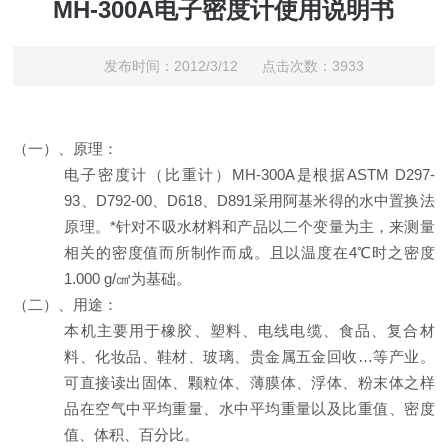
MH-300A电子密度计使用说明书
发布时间：2012/3/12 点击次数：3933
（一）、原理：
电子密度计（比重计）
MH-300A
是
根据
ASTM D297-
93
、
D792-00
、
D618
、
D891
采用阿基米得的水中置换法
原理。
*针对不吸水材料和产品以二个变量为主，来测量
相关的密度值而所制作而成。且以温度在
4
℃
时之密度
1.000 g
/
㎤
为基础。
（二）、用途：
本机主要用于橡胶、塑料、电线电缆、食品、复合材
料、化妆品、鞋材、玻璃、
贵金属五金回收
…
等产业。
可直接读出固体、颗粒体、薄膜体、浮体、粉末体之样
品
在空气中平均重量、水中平均重量以及比重值、密度
值、体积、百分比。