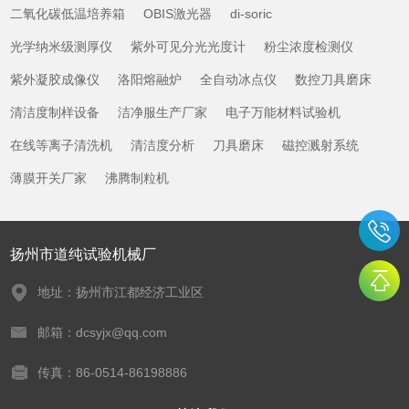
二氧化碳低温培养箱
OBIS激光器
di-soric
光学纳米级测厚仪
紫外可见分光光度计
粉尘浓度检测仪
紫外凝胶成像仪
洛阳熔融炉
全自动冰点仪
数控刀具磨床
清洁度制样设备
洁净服生产厂家
电子万能材料试验机
在线等离子清洗机
清洁度分析
刀具磨床
磁控溅射系统
薄膜开关厂家
沸腾制粒机
扬州市道纯试验机械厂
地址：扬州市江都经济工业区
邮箱：dcsyjx@qq.com
传真：86-0514-86198886