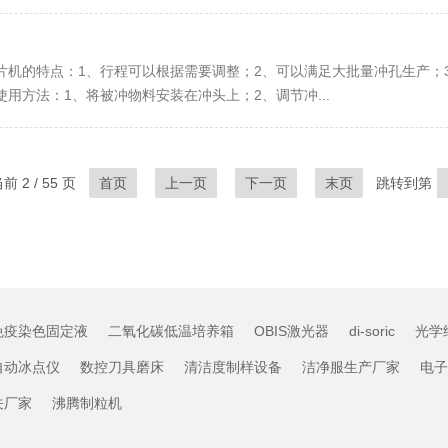
冲片机的特点：1、行程可以根据需要调整；2、可以满足大批量冲孔生产；
用方法：1、将被冲物料安装在冲头上；2、调节冲...
 2 / 55 页
首页
上一页
下一页
末页
跳转到第
免疫染色固定液
二氧化碳低温培养箱
OBIS激光器
di-soric
光学
自动冰点仪
数控刀具磨床
清洁度制样设备
洁净服生产厂家
电子
关厂家
沸腾制粒机