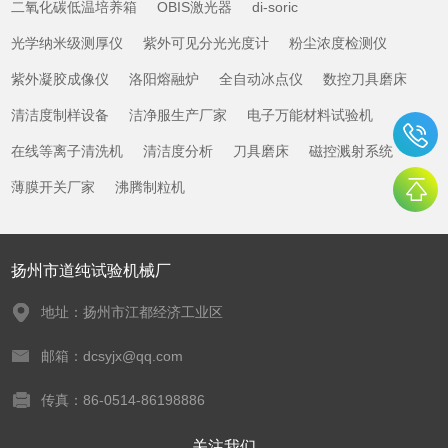
二氧化碳低温培养箱
OBIS激光器
di-soric
光学纳米级测厚仪
紫外可见分光光度计
粉尘浓度检测仪
紫外凝胶成像仪
洛阳熔融炉
全自动冰点仪
数控刀具磨床
清洁度制样设备
洁净服生产厂家
电子万能材料试验机
在线等离子清洗机
清洁度分析
刀具磨床
磁控溅射系统
薄膜开关厂家
沸腾制粒机
扬州市道纯试验机械厂
地址：扬州市江都经济工业区
邮箱：dcsyjx@qq.com
传真：86-0514-86198886
关注我们