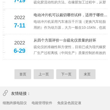
7-19
的模腔内,并保持在恒定的试验温度...
硫化胶流动性的方法。在橡胶加工过程中，从塑
炼机开始到硫化完毕，都与橡胶的流动性有密切
的关系，而门尼粘度值正是衡量此项性能的重要
电动冲片机可以裁切哪些试样，适用于哪些裁刀呢？
2022
技术指标。是再生胶、橡胶电线电缆行业不可少
电动冲片机采用汽车液压千斤顶（更换汽车轮胎
7-11
的仪器。门尼测试，焦烧测试在同...
用的）作为动力源，大力一般在10-15KN，也就
是能顶起一辆家庭轿车的力量；新款的电动冲片
机采用电机作为动力源，通过3级齿轮减速，输
从四个方面评价一台硫化仪质量的好坏
2022
出给丝杆传动，丝杆带动压板横梁上下移动，输
硫化仪的准确性和方便性，目前已成为现代橡胶
6-29
出压力大于20KN。所以...
厂生产过程离线（中间生产）质量控制的有效的
手段之一。通常应力应变试验的相对误差在3％
～4％，而硫化仪则达到1％～2％或者更低。因
此生产中各个批号的原材料或混炼胶的微小差别
首页
上一页
下一页
末页
很容易被发现而起到质量控制的...
友情链接：
细胞跨膜电阻仪
电能管理软件
免疫染色固定液