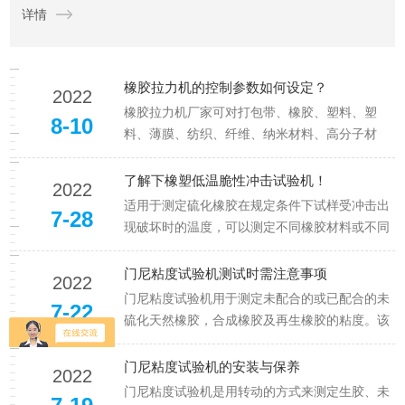
详情
度、伸长率和断裂特性等物理性质，具有重要的研究和应用价
值...
橡胶拉力机的控制参数如何设定？
2022
橡胶拉力机厂家可对打包带、橡胶、塑料、塑
8-10
料、薄膜、纺织、纤维、纳米材料、高分子材
料、复合材料、包装带、纸张、电线电缆、光纤
光缆、安全带、保险带、皮革皮带、鞋类、胶
了解下橡塑低温脆性冲击试验机！
2022
带、聚合物、弹簧钢、不锈钢（以及其它高硬度
适用于测定硫化橡胶在规定条件下试样受冲击出
7-28
钢）、铸件、钢板、钢带、有色金属、汽...
现破坏时的温度，可以测定不同橡胶材料或不同
配方的硫化橡胶的脆性温度和低温性能的优劣。
采用复叠式压缩机制冷技术，利用热平衡原理及
门尼粘度试验机测试时需注意事项
2022
循环搅拌方式，达到对试样的自动均匀冷却，恒
门尼粘度试验机用于测定未配合的或已配合的未
7-22
温。操作简单，方便，工作效率高...
硫化天然橡胶，合成橡胶及再生橡胶的粘度。该
设备具有升温快，温度及数据稳定性好的特性。
具有自动校准装置，每次试验自动进行数据校
门尼粘度试验机的安装与保养
2022
准。门尼粘度试验机时将橡胶试样放入一个密闭
门尼粘度试验机是用转动的方式来测定生胶、未