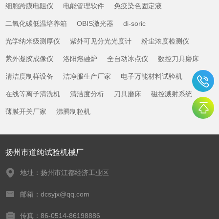
细胞跨膜电阻仪
电能管理软件
免疫染色固定液
二氧化碳低温培养箱
OBIS激光器
di-soric
光学纳米级测厚仪
紫外可见分光光度计
粉尘浓度检测仪
紫外凝胶成像仪
洛阳熔融炉
全自动冰点仪
数控刀具磨床
清洁度制样设备
洁净服生产厂家
电子万能材料试验机
在线等离子清洗机
清洁度分析
刀具磨床
磁控溅射系统
薄膜开关厂家
沸腾制粒机
扬州市道纯试验机械厂
地址：扬州市江都经济工业区
邮箱：dcsyjx@qq.com
传真：86-0514-86198886