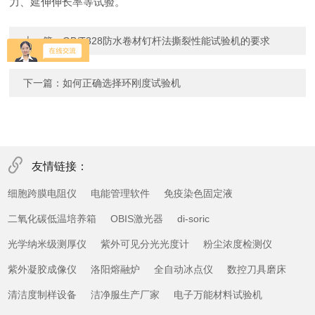
力、延伸伸长率等试验。
上一篇：
GB/T328防水卷材钉杆法撕裂性能试验机的要求
下一篇：
如何正确选择环刚度试验机
友情链接：
细胞跨膜电阻仪
电能管理软件
免疫染色固定液
二氧化碳低温培养箱
OBIS激光器
di-soric
光学纳米级测厚仪
紫外可见分光光度计
粉尘浓度检测仪
紫外凝胶成像仪
洛阳熔融炉
全自动冰点仪
数控刀具磨床
清洁度制样设备
洁净服生产厂家
电子万能材料试验机