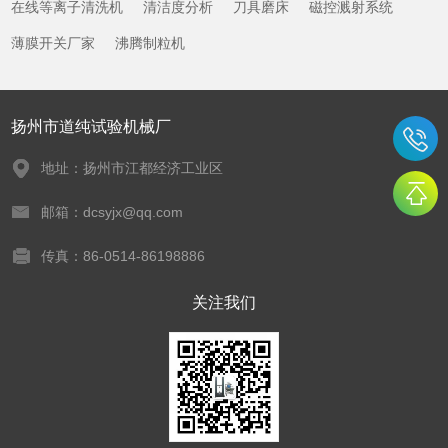
在线等离子清洗机
清洁度分析
刀具磨床
磁控溅射系统
薄膜开关厂家
沸腾制粒机
扬州市道纯试验机械厂
地址：扬州市江都经济工业区
邮箱：dcsyjx@qq.com
传真：86-0514-86198886
关注我们