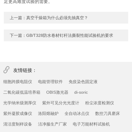
足更高难度试验的需要。
上一篇：
真空干燥箱为什么必须先抽真空？
下一篇：
GB/T328防水卷材钉杆法撕裂性能试验机的要求
友情链接：
细胞跨膜电阻仪
电能管理软件
免疫染色固定液
二氧化碳低温培养箱
OBIS激光器
di-soric
光学纳米级测厚仪
紫外可见分光光度计
粉尘浓度检测仪
紫外凝胶成像仪
洛阳熔融炉
全自动冰点仪
数控刀具磨床
清洁度制样设备
洁净服生产厂家
电子万能材料试验机