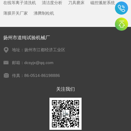
在线等离子清洗机
清洁度分析
刀具磨床
磁控溅射系统
薄膜开关厂家
沸腾制粒机
扬州市道纯试验机械厂
地址：扬州市江都经济工业区
邮箱：dcsyjx@qq.com
传真：86-0514-86198886
关注我们