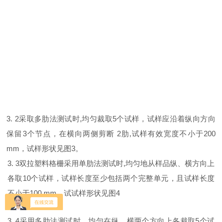
3. 2
采取多肋法测试时
,
均匀裁取
5
个试样，试样应沿着纵向方向
保留
3
个节点，在横向两侧剪断
2
肋
,
试样有效宽度不小于
200
mm
，
试样形状见图
3
。
3. 3
双拉塑料格栅采用单肋法测试时
,
均匀地从样品纵、横方向上
各取
10
个试样
，
试样长度至少包括两个完整单元，且试样长度
不小于
100 mm
，
试
试样形状见图
4
3. 4
采用多肋法测试时，均勻在纵、横两个方向上各裁取
5
个试