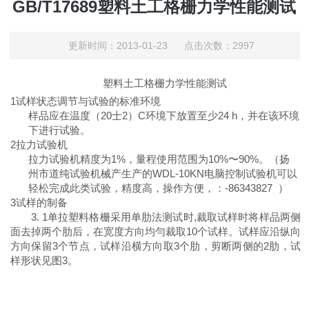
GB/T17689塑料土工格栅力学性能测试
更新时间：2013-01-23 点击次数：2997
塑料土工格栅
力学性能测试
1
试样状态调节与试验的标准环境
样品应在温度
（20
士
2）C
环境下放置至少
24 h
，
并在该环境
下进行试验。
2
拉力试验机
拉力试验机精度为
1%
，量程使用范围为
10%
〜
90
%。（扬
州市道纯试验机械产生产的WDL-10KN电脑控制试验机可以
轻松完成此类试验，精度高，操作方便，：-86343827 ）
3
试样的制备
3. 1
单拉塑料格栅采用单肋法测试时
,
裁取试样时将样品两侧
面去掉两个肋后，在宽度方向均勻裁取
10
个试样。试样应沿纵向
方向保留
3
个节点，试样沿横方向取
3
个肋，剪断两侧的
2
肋，试
样形状见图
3
。