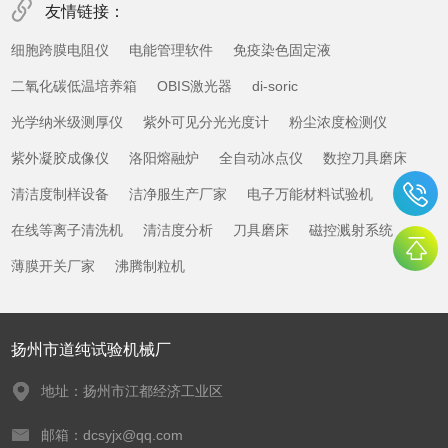
友情链接：
细胞跨膜电阻仪
电能管理软件
免疫染色固定液
二氧化碳低温培养箱
OBIS激光器
di-soric
光学纳米级测厚仪
紫外可见分光光度计
粉尘浓度检测仪
紫外凝胶成像仪
洛阳熔融炉
全自动冰点仪
数控刀具磨床
清洁度制样设备
洁净服生产厂家
电子万能材料试验机
在线等离子清洗机
清洁度分析
刀具磨床
磁控溅射系统
薄膜开关厂家
沸腾制粒机
扬州市道纯试验机械厂
地址：扬州市江都经济工业区
邮箱：dcsyjx@qq.com