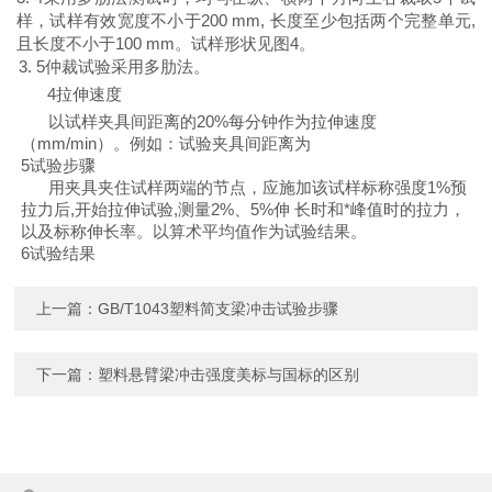
样，试样有效宽度不小于
200 mm,
长度至少包括两个完整单元
,
且长度不小于
100 mm
。
试样形状见图
4
。
3. 5
仲裁试验采用多肋法。
4
拉伸速度
以试样夹具间距离的
20%
每分钟作为拉伸速度
（
mm/min
）
。例如：试验夹具间距离为
5
试验步骤
用夹具夹住试样两端的节点，应施加该试样标称强度
1%
预
拉力后
,
开始拉伸试验
,
测量
2%
、
5
%伸 长时和*峰值时的拉力，
以及标称伸长率。以算术平均值作为试验结果。
6
试验结果
上一篇：
GB/T1043塑料简支梁冲击试验步骤
下一篇：
塑料悬臂梁冲击强度美标与国标的区别