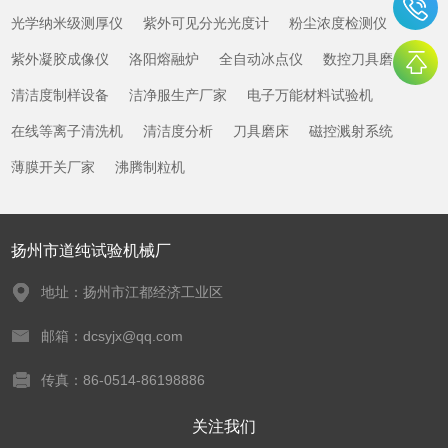
光学纳米级测厚仪
紫外可见分光光度计
粉尘浓度检测仪
紫外凝胶成像仪
洛阳熔融炉
全自动冰点仪
数控刀具磨床
清洁度制样设备
洁净服生产厂家
电子万能材料试验机
在线等离子清洗机
清洁度分析
刀具磨床
磁控溅射系统
薄膜开关厂家
沸腾制粒机
扬州市道纯试验机械厂
地址：扬州市江都经济工业区
邮箱：dcsyjx@qq.com
传真：86-0514-86198886
关注我们