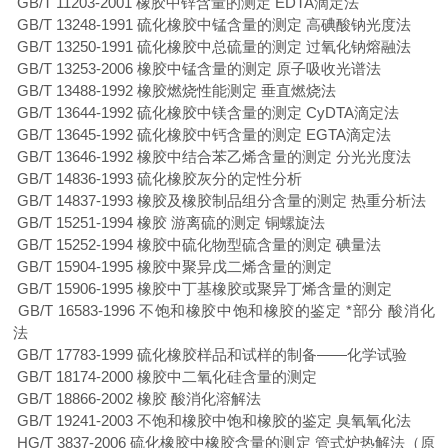
GB/T 11203-2001 橡胶中锌含量的测定 EDTA滴定法
GB/T 13248-1991 硫化橡胶中锰含量的测定 高碘酸钠光度法
GB/T 13250-1991 硫化橡胶中总硫量的测定 过氧化钠熔融法
GB/T 13253-2006 橡胶中锰含量的测定 原子吸收光谱法
GB/T 13488-1992 橡胶燃烧性能测定 垂直燃烧法
GB/T 13644-1992 硫化橡胶中镁含量的测定 CyDTA滴定法
GB/T 13645-1992 硫化橡胶中钙含量的测定 EGTA滴定法
GB/T 13646-1992 橡胶中结合苯乙烯含量的测定 分光光度法
GB/T 14836-1993 硫化橡胶灰分的定性分析
GB/T 14837-1993 橡胶及橡胶制品组分含量的测定 热重分析法
GB/T 15251-1994 橡胶 游离硫的测定 铜螺旋法
GB/T 15252-1994 橡胶中硫化物型硫含量的测定 碘量法
GB/T 15904-1995 橡胶中聚异戊二烯含量的测定
GB/T 15906-1995 橡胶中丁基橡胶或聚异丁烯含量的测定
GB/T 16583-1996 不饱和橡胶中饱和橡胶的鉴定 *部分 酸消化
法
GB/T 17783-1999 硫化橡胶样品和试样的制备——化学试验
GB/T 18174-2000 橡胶中二氧化硅含量的测定
GB/T 18866-2002 橡胶 酸消化溶解法
GB/T 19241-2003 不饱和橡胶中饱和橡胶的鉴定 臭氧氧化法
HG/T 3837-2006 硫化橡胶中橡胶含量的测定 管式炉热解法（原