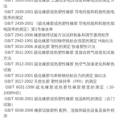
GB/T 1695-2005 硫化橡胶 工频击穿电压强度和耐电压的测定方
法
GB/T 2439-2001 硫化橡胶或热塑性橡胶 导电性能和耗散性能电
阻率的测定
GB/T 2439-2001 《硫化橡胶或热塑性橡胶 导电性能和耗散性能
电阻率的测定》第1号修改单
GB/T 2941-2006 橡胶物理试验方法试样制备和调节通用程序
GB/T 2942-1991 硫化橡胶与织物帘线粘合强度的测定 H抽出法
GB/T 3510-2006 未硫化胶 塑性的测定 快速塑性计法
GB/T 3511-2001 硫化橡胶或热塑性橡胶 直接自然气候老化试验
方法
GB/T 3512-2001 硫化橡胶或热塑性橡胶 热空气加速老化和耐热
试验
GB/T 3513-2001 硫化橡胶与单根钢丝粘合力的测定 抽出法
GB/T 3517-2002 天然生胶 塑性保持率（PRI）的测定
GB/T 6031-1998 硫化橡胶或热塑性橡胶硬度的测定（10-
100IRHD）
GB/T 6036-2001 硫化橡胶或热塑性橡胶 低温刚性的测定（吉门
试验）
GB/T 6038-2006 橡胶试验胶料 配料、混炼和硫化设备及操作程
序