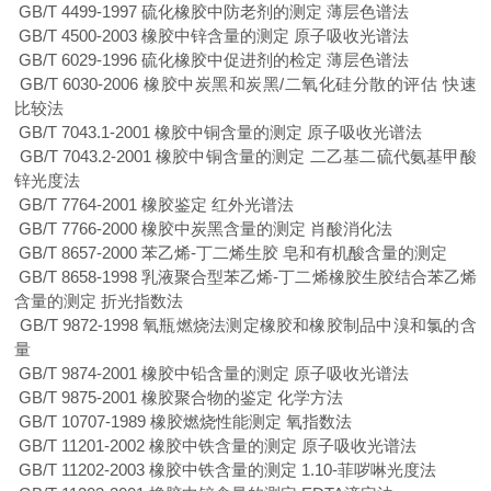
GB/T 4499-1997 硫化橡胶中防老剂的测定 薄层色谱法
GB/T 4500-2003 橡胶中锌含量的测定 原子吸收光谱法
GB/T 6029-1996 硫化橡胶中促进剂的检定 薄层色谱法
GB/T 6030-2006 橡胶中炭黑和炭黑/二氧化硅分散的评估 快速
比较法
GB/T 7043.1-2001 橡胶中铜含量的测定 原子吸收光谱法
GB/T 7043.2-2001 橡胶中铜含量的测定 二乙基二硫代氨基甲酸
锌光度法
GB/T 7764-2001 橡胶鉴定 红外光谱法
GB/T 7766-2000 橡胶中炭黑含量的测定 肖酸消化法
GB/T 8657-2000 苯乙烯-丁二烯生胶 皂和有机酸含量的测定
GB/T 8658-1998 乳液聚合型苯乙烯-丁二烯橡胶生胶结合苯乙烯
含量的测定 折光指数法
GB/T 9872-1998 氧瓶燃烧法测定橡胶和橡胶制品中溴和氯的含
量
GB/T 9874-2001 橡胶中铅含量的测定 原子吸收光谱法
GB/T 9875-2001 橡胶聚合物的鉴定 化学方法
GB/T 10707-1989 橡胶燃烧性能测定 氧指数法
GB/T 11201-2002 橡胶中铁含量的测定 原子吸收光谱法
GB/T 11202-2003 橡胶中铁含量的测定 1.10-菲哕啉光度法