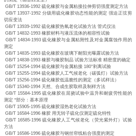
GB/T 13936-1992 硫化橡胶与金属粘接拉伸剪切强度测定方法
GB/T 13937-1992 分级用硫化橡胶动态性能的测定 强迫正弦剪
切应变法
GB/T 13939-1992 硫化橡胶热氧老化试验方法 管式仪法
GB/T 14832-1993 橡胶材料与液压流体的相容性试验
GB/T 14834-1993 硫化橡胶与金属粘附性及对金属腐蚀作用的
测定
GB/T 14835-1993 硫化橡胶在玻璃下耐阳光曝露试验方法
GB/T 14838-1993 橡胶与橡胶制品 试验方法标准 精密度的确定
GB/T 15254-1994 硫化橡胶与金属粘接 180°剥离试验
GB/T 15255-1994 硫化橡胶人工气候老化（碳弧灯）试验方法
GB/T 15256-1994 硫化橡胶低温脆性的测定（多试样法）
GB/T 15340-1994 天然、合成生胶取样及制样方法
GB/T 15584-1995 硫化橡胶在屈挠试验中温升和耐疲劳性能的
测定 *部分：基本原理
GB/T 15905-1995 硫化橡胶湿热老化试验方法
GB/T 16584-1996 橡胶 用无转子硫化仪测定硫化特性
GB/T 16585-1996 硫化橡胶人工气候老化（荧光紫外灯）试验
方法
GB/T 16586-1996 硫化橡胶与钢丝帘线粘合强度的测定