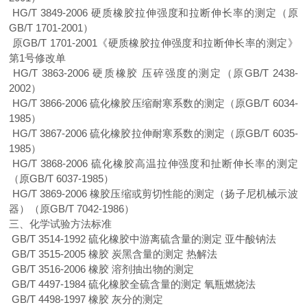
HG/T 3849-2006 硬质橡胶拉伸强度和拉断伸长率的测定（原
GB/T 1701-2001）
原GB/T 1701-2001《硬质橡胶拉伸强度和拉断伸长率的测定》
第1号修改单
HG/T 3863-2006 硬质橡胶 压碎强度的测定（原GB/T 2438-
2002）
HG/T 3866-2006 硫化橡胶压缩耐寒系数的测定（原GB/T 6034-
1985）
HG/T 3867-2006 硫化橡胶拉伸耐寒系数的测定（原GB/T 6035-
1985）
HG/T 3868-2006 硫化橡胶高温拉伸强度和扯断伸长率的测定
（原GB/T 6037-1985）
HG/T 3869-2006 橡胶压缩或剪切性能的测定（扬子尼机械示波
器）（原GB/T 7042-1986）
三、化学试验方法标准
GB/T 3514-1992 硫化橡胶中游离硫含量的测定 亚牛酸钠法
GB/T 3515-2005 橡胶 炭黑含量的测定 热解法
GB/T 3516-2006 橡胶 溶剂抽出物的测定
GB/T 4497-1984 硫化橡胶全硫含量的测定 氧瓶燃烧法
GB/T 4498-1997 橡胶 灰分的测定