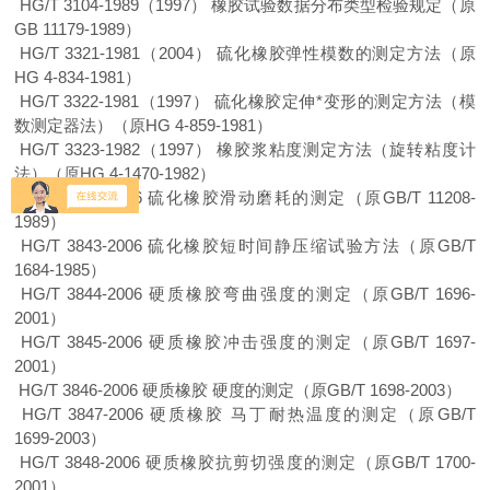
HG/T 3104-1989（1997） 橡胶试验数据分布类型检验规定（原
GB 11179-1989）
HG/T 3321-1981（2004） 硫化橡胶弹性模数的测定方法（原
HG 4-834-1981）
HG/T 3322-1981（1997） 硫化橡胶定伸*变形的测定方法（模
数测定器法）（原HG 4-859-1981）
HG/T 3323-1982（1997） 橡胶浆粘度测定方法（旋转粘度计
法）（原HG 4-1470-1982）
HG/T 3836-2006 硫化橡胶滑动磨耗的测定（原GB/T 11208-
1989）
HG/T 3843-2006 硫化橡胶短时间静压缩试验方法（原GB/T
1684-1985）
HG/T 3844-2006 硬质橡胶弯曲强度的测定（原GB/T 1696-
2001）
HG/T 3845-2006 硬质橡胶冲击强度的测定（原GB/T 1697-
2001）
HG/T 3846-2006 硬质橡胶 硬度的测定（原GB/T 1698-2003）
HG/T 3847-2006 硬质橡胶 马丁耐热温度的测定（原GB/T
1699-2003）
HG/T 3848-2006 硬质橡胶抗剪切强度的测定（原GB/T 1700-
2001）