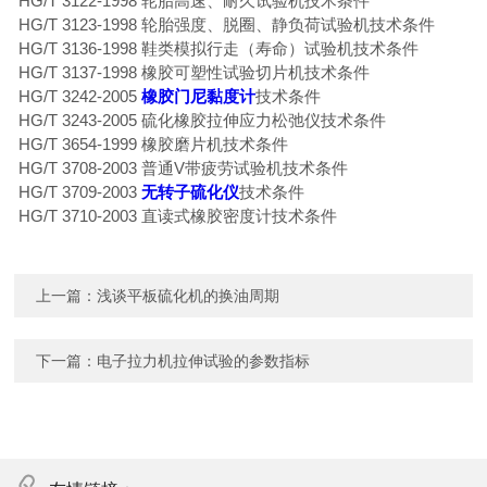
HG/T 3122-1998 轮胎高速、耐久试验机技术条件
HG/T 3123-1998 轮胎强度、脱圈、静负荷试验机技术条件
HG/T 3136-1998 鞋类模拟行走（寿命）试验机技术条件
HG/T 3137-1998 橡胶可塑性试验切片机技术条件
HG/T 3242-2005
橡胶门尼黏度计
技术条件
HG/T 3243-2005 硫化橡胶拉伸应力松弛仪技术条件
HG/T 3654-1999 橡胶磨片机技术条件
HG/T 3708-2003 普通V带疲劳试验机技术条件
HG/T 3709-2003
无转子硫化仪
技术条件
HG/T 3710-2003 直读式橡胶密度计技术条件
上一篇：
浅谈平板硫化机的换油周期
下一篇：
电子拉力机拉伸试验的参数指标