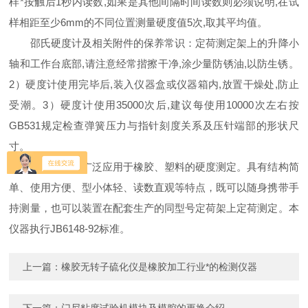
样*按触后1秒内读数,如果是其他间隔时间读数则必须说明,在试
样相距至少6mm的不同位置测量硬度值5次,取其平均值。
邵氏硬度计及相关附件的保养常识：定荷测定架上的升降小
轴和工作台底部,请注意经常揩擦干净,涂少量防锈油,以防生锈。
2）硬度计使用完毕后,装入仪器盒或仪器箱内,放置干燥处,防止
受潮。3）硬度计使用35000次后,建议每使用10000次左右按
GB531规定检查弹簧压力与指针刻度关系及压针端部的形状尺
寸。
邵氏硬度计广泛应用于橡胶、塑料的硬度测定。具有结构简
单、使用方便、型小体轻、读数直观等特点，既可以随身携带手
持测量，也可以装置在配套生产的同型号定荷架上定荷测定。本
仪器执行JB6148-92标准。
上一篇：
橡胶无转子硫化仪是橡胶加工行业*的检测仪器