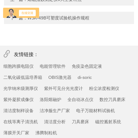
下一篇：
WSK-49B可塑度试验机操作规程
友情链接：
细胞跨膜电阻仪
电能管理软件
免疫染色固定液
二氧化碳低温培养箱
OBIS激光器
di-soric
光学纳米级测厚仪
紫外可见分光光度计
粉尘浓度检测仪
紫外凝胶成像仪
洛阳熔融炉
全自动冰点仪
数控刀具磨床
清洁度制样设备
洁净服生产厂家
电子万能材料试验机
在线等离子清洗机
清洁度分析
刀具磨床
磁控溅射系统
薄膜开关厂家
沸腾制粒机