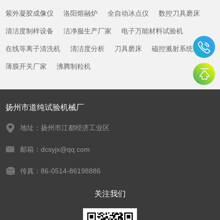
紫外凝胶成像仪
洛阳熔融炉
全自动冰点仪
数控刀具磨床
清洁度制样设备
洁净服生产厂家
电子万能材料试验机
在线等离子清洗机
清洁度分析
刀具磨床
磁控溅射系统
薄膜开关厂家
沸腾制粒机
扬州市道纯试验机械厂
地址：扬州市江都经济工业区
邮箱：dcsyjx@qq.com
传真：86-0514-86198886
关注我们