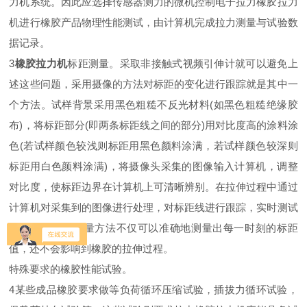
力机系统。因此应选择传感器测力的微机控制电子拉力橡胶拉力
机进行橡胶产品物理性能测试，由计算机完成拉力测量与试验数
据记录。
3
橡胶拉力机
标距测量。采取非接触式视频引伸计就可以避免上
述这些问题，采用摄像的方法对标距的变化进行跟踪就是其中一
个方法。试样背景采用黑色粗糙不反光材料(如黑色粗糙绝缘胶
布)，将标距部分(即两条标距线之间的部分)用对比度高的涂料涂
色(若试样颜色较浅则标距用黑色颜料涂满，若试样颜色较深则
标距用白色颜料涂满)，将摄像头采集的图像输入计算机，调整
对比度，使标距边界在计算机上可清晰辨别。在拉伸过程中通过
计算机对采集到的图像进行处理，对标距线进行跟踪，实时测试
标距值。这种测量方法不仅可以准确地测量出每一时刻的标距
值，还不会影响到橡胶的拉伸过程。
特殊要求的橡胶性能试验。
4某些成品橡胶要求做等负荷循环压缩试验，插拔力循环试验，