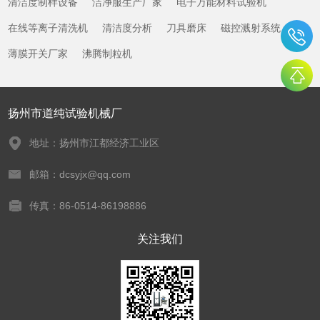
清洁度制样设备
洁净服生产厂家
电子万能材料试验机
在线等离子清洗机
清洁度分析
刀具磨床
磁控溅射系统
薄膜开关厂家
沸腾制粒机
扬州市道纯试验机械厂
地址：扬州市江都经济工业区
邮箱：dcsyjx@qq.com
传真：86-0514-86198886
关注我们